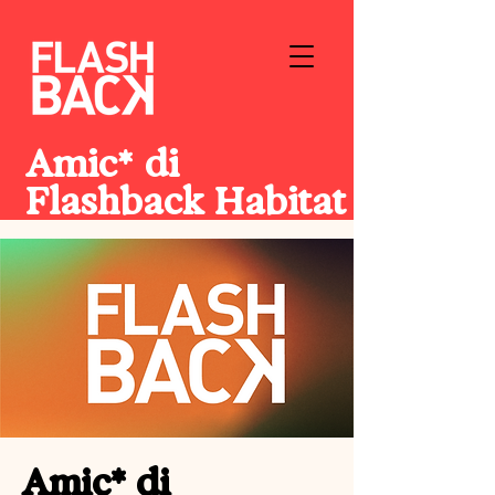
Amic* di
Flashback Habitat
Amic* di