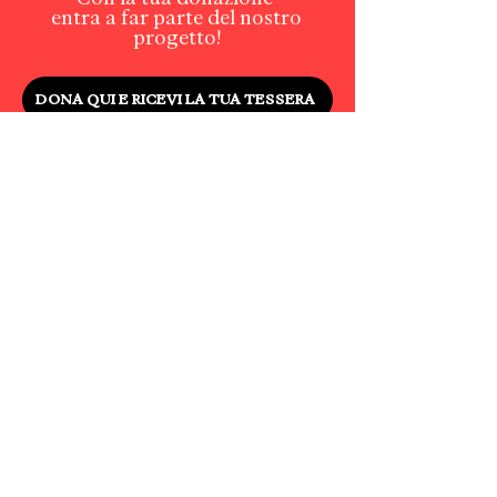
entra a far parte del nostro
progetto!
DONA QUI E RICEVI LA TUA TESSERA
iscriviti alla nostra
Newsletter
per rimanere sempre
aggiornat*
su mostre ed eventi!
Newsletter
Join